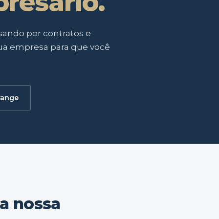
resário.
sando por contratos e
 sua empresa para que você
range
da nossa