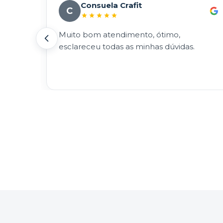
Consuela Crafit
C
s em
Muito bom atendimento, ótimo,
ar
esclareceu todas as minhas dúvidas.
ma.