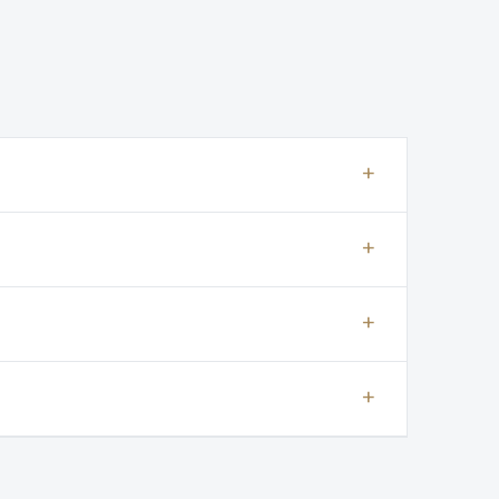
+
+
+
+