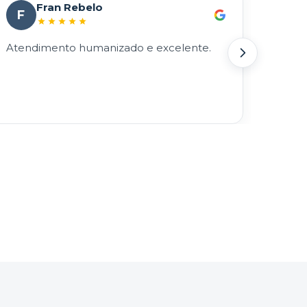
Fran Rebelo
F
S
Atendimento humanizado e excelente.
Super