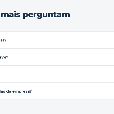
s mais perguntam
esa?
erve?
das da empresa?